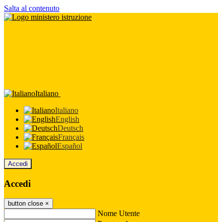
Salta al contenuto
Italiano
Italiano
English
Deutsch
Français
Español
Accedi
Accedi
button close
×
Nome Utente