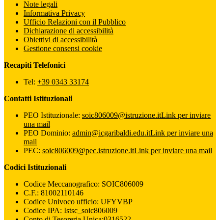
Note legali
Informativa Privacy
Ufficio Relazioni con il Pubblico
Dichiarazione di accessibilità
Obiettivi di accessibilità
Gestione consensi cookie
Recapiti Telefonici
Tel:
+39 0343 33174
Contatti Istituzionali
PEO Istituzionale:
soic806009@istruzione.it
Link per inviare
una mail
PEO Dominio:
admin@icgaribaldi.edu.it
Link per inviare una
mail
PEC:
soic806009@pec.istruzione.it
Link per inviare una mail
Codici Istituzionali
Codice Meccanografico: SOIC806009
C.F.: 81002110146
Codice Univoco ufficio: UFYVBP
Codice IPA: Istsc_soic806009
Conto di Tesoreria Unica:0316522