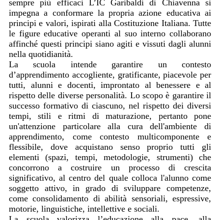
sempre più efficaci L’IC Garibaldi di Chiavenna si
impegna a conformare la propria azione educativa ai
principi e valori, ispirati alla Costituzione Italiana. Tutte
le figure educative operanti al suo interno collaborano
affinché questi principi siano agiti e vissuti dagli alunni
nella quotidianità.
La scuola intende garantire un contesto
d’apprendimento accogliente, gratificante, piacevole per
tutti, alunni e docenti, improntato al benessere e al
rispetto delle diverse personalità. Lo scopo è garantire il
successo formativo di ciascuno, nel rispetto dei diversi
tempi, stili e ritmi di maturazione, pertanto pone
un'attenzione particolare alla cura dell'ambiente di
apprendimento, come contesto multicomponente e
flessibile, dove acquistano senso proprio tutti gli
elementi (spazi, tempi, metodologie, strumenti) che
concorrono a costruire un processo di crescita
significativo, al centro del quale colloca l'alunno come
soggetto attivo, in grado di sviluppare competenze,
come consolidamento di abilità sensoriali, espressive,
motorie, linguistiche, intellettive e sociali.
La scuola valorizza l’educazione alla pace, alla