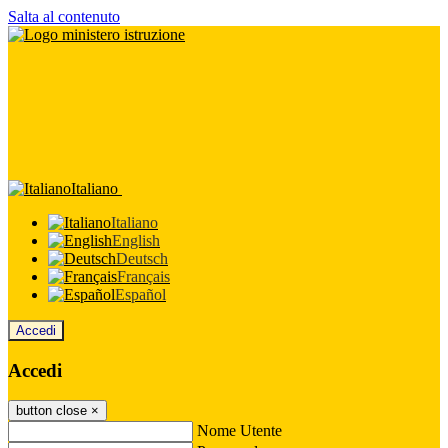
Salta al contenuto
Italiano
Italiano
English
Deutsch
Français
Español
Accedi
Accedi
button close
×
Nome Utente