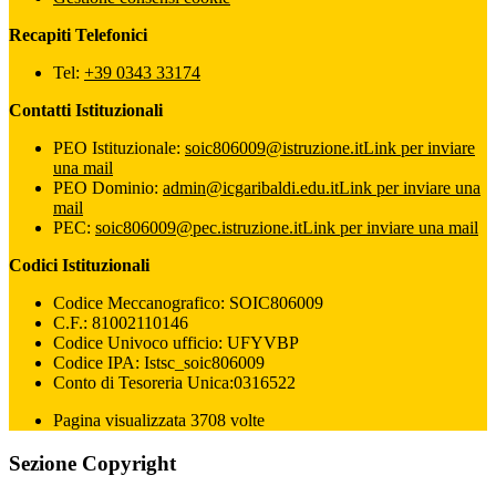
Recapiti Telefonici
Tel:
+39 0343 33174
Contatti Istituzionali
PEO Istituzionale:
soic806009@istruzione.it
Link per inviare
una mail
PEO Dominio:
admin@icgaribaldi.edu.it
Link per inviare una
mail
PEC:
soic806009@pec.istruzione.it
Link per inviare una mail
Codici Istituzionali
Codice Meccanografico: SOIC806009
C.F.: 81002110146
Codice Univoco ufficio: UFYVBP
Codice IPA: Istsc_soic806009
Conto di Tesoreria Unica:0316522
Pagina visualizzata 3708 volte
Sezione Copyright