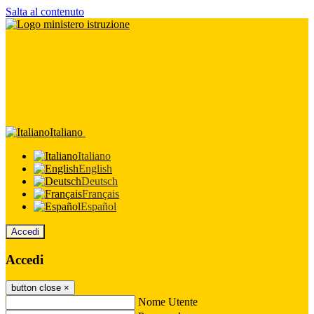
Salta al contenuto
Italiano
Italiano
English
Deutsch
Français
Español
Accedi
Accedi
button close
×
Nome Utente