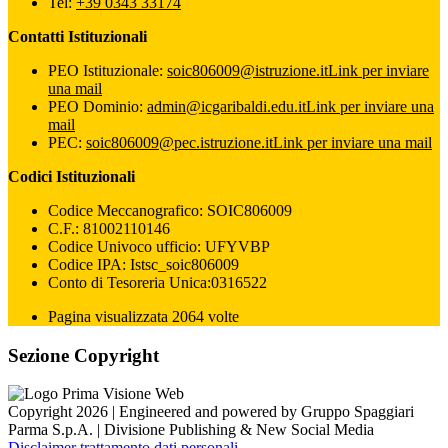
Tel:
+39 0343 33174
Contatti Istituzionali
PEO Istituzionale:
soic806009@istruzione.it
Link per inviare
una mail
PEO Dominio:
admin@icgaribaldi.edu.it
Link per inviare una
mail
PEC:
soic806009@pec.istruzione.it
Link per inviare una mail
Codici Istituzionali
Codice Meccanografico: SOIC806009
C.F.: 81002110146
Codice Univoco ufficio: UFYVBP
Codice IPA: Istsc_soic806009
Conto di Tesoreria Unica:0316522
Pagina visualizzata 2064 volte
Sezione Copyright
Copyright 2026 | Engineered and powered by Gruppo Spaggiari
Parma S.p.A. | Divisione Publishing & New Social Media
Disclaimer trattamento dati personali