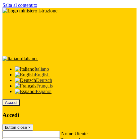
Salta al contenuto
Italiano
Italiano
English
Deutsch
Français
Español
Accedi
Accedi
button close
×
Nome Utente