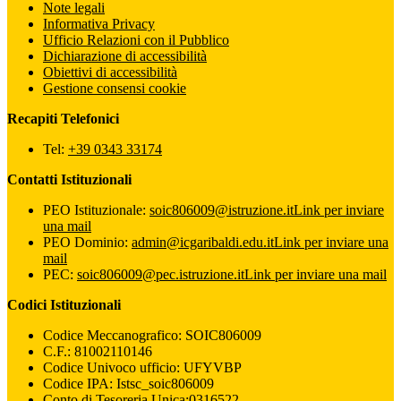
Note legali
Informativa Privacy
Ufficio Relazioni con il Pubblico
Dichiarazione di accessibilità
Obiettivi di accessibilità
Gestione consensi cookie
Recapiti Telefonici
Tel:
+39 0343 33174
Contatti Istituzionali
PEO Istituzionale:
soic806009@istruzione.it
Link per inviare
una mail
PEO Dominio:
admin@icgaribaldi.edu.it
Link per inviare una
mail
PEC:
soic806009@pec.istruzione.it
Link per inviare una mail
Codici Istituzionali
Codice Meccanografico: SOIC806009
C.F.: 81002110146
Codice Univoco ufficio: UFYVBP
Codice IPA: Istsc_soic806009
Conto di Tesoreria Unica:0316522