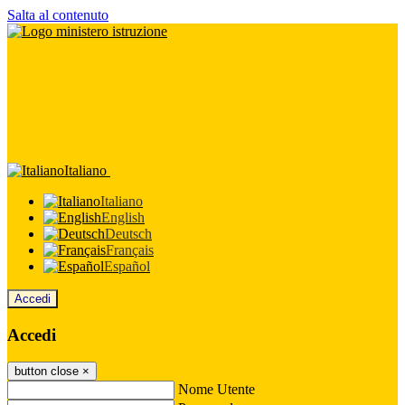
Salta al contenuto
Italiano
Italiano
English
Deutsch
Français
Español
Accedi
Accedi
button close
×
Nome Utente