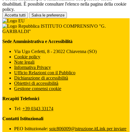
disabilitati. È possibile consultare l'elenco nella pagina della cookie
policy.
Accetta tutti
Salva le preferenze
ISTITUTO COMPRENSIVO "G.
GARIBALDI"
Sede Amministrativa e Accessibilità
Via Ugo Cerletti, 8 - 23022 Chiavenna (SO)
Cookie policy
Note legali
Informativa Privacy
Ufficio Relazioni con il Pubblico
Dichiarazione di accessibilità
Obiettivi di accessibilità
Gestione consensi cookie
Recapiti Telefonici
Tel:
+39 0343 33174
Contatti Istituzionali
PEO Istituzionale:
soic806009@istruzione.it
Link per inviare