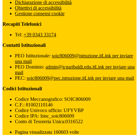
Dichiarazione di accessibilità
Obiettivi di accessibilità
Gestione consensi cookie
Recapiti Telefonici
Tel:
+39 0343 33174
Contatti Istituzionali
PEO Istituzionale:
soic806009@istruzione.it
Link per inviare
una mail
PEO Dominio:
admin@icgaribaldi.edu.it
Link per inviare una
mail
PEC:
soic806009@pec.istruzione.it
Link per inviare una mail
Codici Istituzionali
Codice Meccanografico: SOIC806009
C.F.: 81002110146
Codice Univoco ufficio: UFYVBP
Codice IPA: Istsc_soic806009
Conto di Tesoreria Unica:0316522
Pagina visualizzata 160603 volte