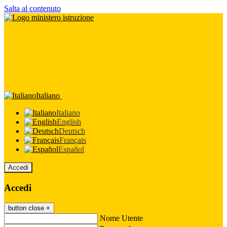
Salta al contenuto
Italiano
Italiano
English
Deutsch
Français
Español
Accedi
Accedi
button close
×
Nome Utente