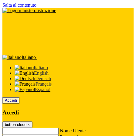
Salta al contenuto
Italiano
Italiano
English
Deutsch
Français
Español
Accedi
Accedi
button close
×
Nome Utente