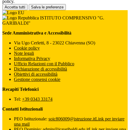
policy.
Accetta tutti
Salva le preferenze
ISTITUTO COMPRENSIVO "G.
GARIBALDI"
Sede Amministrativa e Accessibilità
Via Ugo Cerletti, 8 - 23022 Chiavenna (SO)
Cookie policy
Note legali
Informativa Privacy
Ufficio Relazioni con il Pubblico
Dichiarazione di accessibilità
Obiettivi di accessibilità
Gestione consensi cookie
Recapiti Telefonici
Tel:
+39 0343 33174
Contatti Istituzionali
PEO Istituzionale:
soic806009@istruzione.it
Link per inviare
una mail
PEO Dominio:
admin@icgaribaldi.edu.it
Link per inviare una