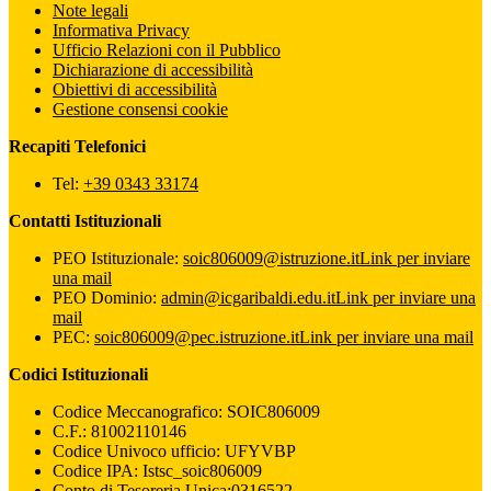
Note legali
Informativa Privacy
Ufficio Relazioni con il Pubblico
Dichiarazione di accessibilità
Obiettivi di accessibilità
Gestione consensi cookie
Recapiti Telefonici
Tel:
+39 0343 33174
Contatti Istituzionali
PEO Istituzionale:
soic806009@istruzione.it
Link per inviare
una mail
PEO Dominio:
admin@icgaribaldi.edu.it
Link per inviare una
mail
PEC:
soic806009@pec.istruzione.it
Link per inviare una mail
Codici Istituzionali
Codice Meccanografico: SOIC806009
C.F.: 81002110146
Codice Univoco ufficio: UFYVBP
Codice IPA: Istsc_soic806009
Conto di Tesoreria Unica:0316522