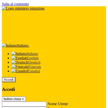
Salta al contenuto
Italiano
Italiano
English
Deutsch
Français
Español
Accedi
Accedi
button close
×
Nome Utente