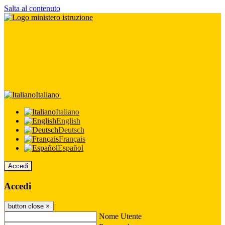
Salta al contenuto
Italiano
Italiano
English
Deutsch
Français
Español
Accedi
Accedi
button close
×
Nome Utente