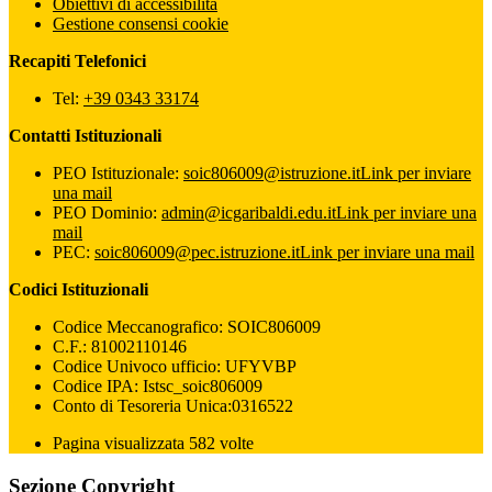
Obiettivi di accessibilità
Gestione consensi cookie
Recapiti Telefonici
Tel:
+39 0343 33174
Contatti Istituzionali
PEO Istituzionale:
soic806009@istruzione.it
Link per inviare
una mail
PEO Dominio:
admin@icgaribaldi.edu.it
Link per inviare una
mail
PEC:
soic806009@pec.istruzione.it
Link per inviare una mail
Codici Istituzionali
Codice Meccanografico: SOIC806009
C.F.: 81002110146
Codice Univoco ufficio: UFYVBP
Codice IPA: Istsc_soic806009
Conto di Tesoreria Unica:0316522
Pagina visualizzata 582 volte
Sezione Copyright