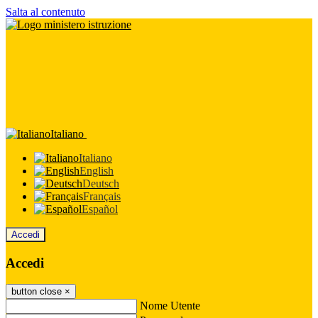
Salta al contenuto
Italiano
Italiano
English
Deutsch
Français
Español
Accedi
Accedi
button close
×
Nome Utente