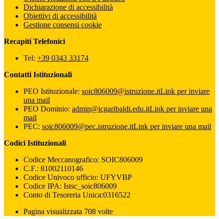
Dichiarazione di accessibilità
Obiettivi di accessibilità
Gestione consensi cookie
Recapiti Telefonici
Tel:
+39 0343 33174
Contatti Istituzionali
PEO Istituzionale:
soic806009@istruzione.it
Link per inviare
una mail
PEO Dominio:
admin@icgaribaldi.edu.it
Link per inviare una
mail
PEC:
soic806009@pec.istruzione.it
Link per inviare una mail
Codici Istituzionali
Codice Meccanografico: SOIC806009
C.F.: 81002110146
Codice Univoco ufficio: UFYVBP
Codice IPA: Istsc_soic806009
Conto di Tesoreria Unica:0316522
Pagina visualizzata 708 volte