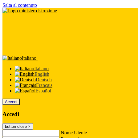
Salta al contenuto
Italiano
Italiano
English
Deutsch
Français
Español
Accedi
Accedi
button close
×
Nome Utente