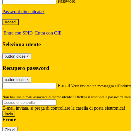
Password
Password dimenticata?
-
Entra con SPID
Entra con CIE
Seleziona utente
button close
×
Recupero password
button close
×
E-mail
Verrà inviato un messaggio all'indirizz
Non hai una e-mail associata al nome utente? Effettua il reset della password tram
E-mail inviata, si prega di controllare la casella di posta elettronica!
Errore
Chiudi