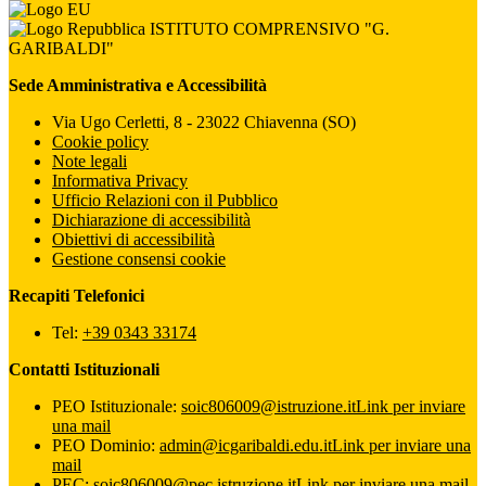
ISTITUTO COMPRENSIVO "G.
GARIBALDI"
Sede Amministrativa e Accessibilità
Via Ugo Cerletti, 8 - 23022 Chiavenna (SO)
Cookie policy
Note legali
Informativa Privacy
Ufficio Relazioni con il Pubblico
Dichiarazione di accessibilità
Obiettivi di accessibilità
Gestione consensi cookie
Recapiti Telefonici
Tel:
+39 0343 33174
Contatti Istituzionali
PEO Istituzionale:
soic806009@istruzione.it
Link per inviare
una mail
PEO Dominio:
admin@icgaribaldi.edu.it
Link per inviare una
mail
PEC:
soic806009@pec.istruzione.it
Link per inviare una mail