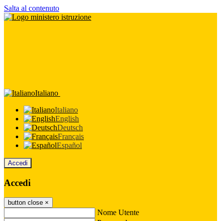
Salta al contenuto
Italiano
Italiano
English
Deutsch
Français
Español
Accedi
Accedi
button close
×
Nome Utente