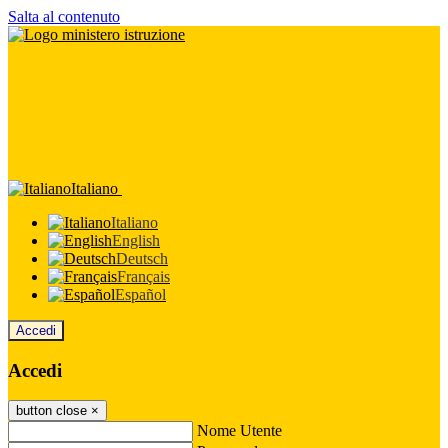
Salta al contenuto
Italiano
Italiano
English
Deutsch
Français
Español
Accedi
Accedi
button close
×
Nome Utente