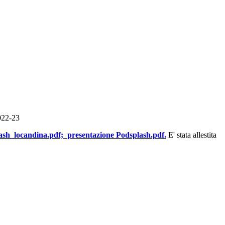
2022-23
ash_locandina.pdf; presentazione
Podsplash.pdf.
E' stata allestita