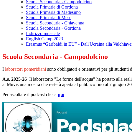
Scuola Secondaria - Campodolcino
Scuola Primaria di Gordona
Scuola Primaria di Madesimo
Scuola Primaria di Mese
Scuola Secondaria - Chiavenna
Scuola Secondaria - Gordona
Indirizzo musicale
English Camp 2023
Erasmus “Garibaldi in EU” - Dall'Ucraina alla Valchiav
Scuola Secondaria - Campodolcino
I
laboratori pomeridiani
sono obbligatori e orientativi per gli student
A.s. 2025-26
Il laboratorio "Le forme dell'acqua" ha portato alla rea
al Muvis una mostra che resterà aperta al pubblico fino al 7 giugno 2
Per ascoltare il podcast clicca
qui