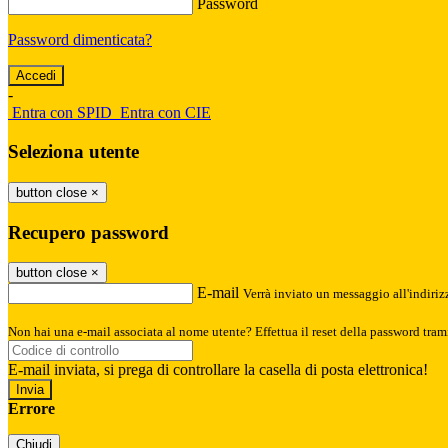
Password
Password dimenticata?
-
Entra con SPID
Entra con CIE
Seleziona utente
button close
×
Recupero password
button close
×
E-mail
Verrà inviato un messaggio all'indirizz
Non hai una e-mail associata al nome utente? Effettua il reset della password tram
E-mail inviata, si prega di controllare la casella di posta elettronica!
Errore
Chiudi