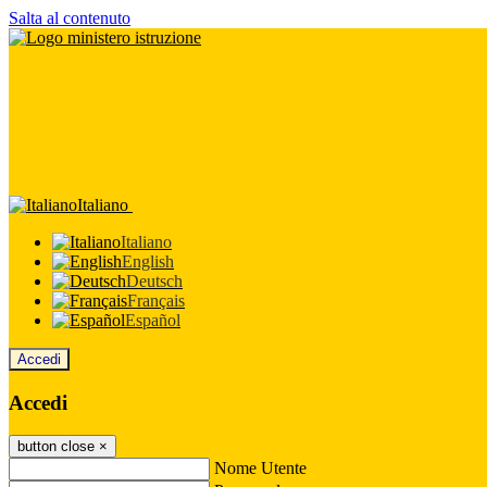
Salta al contenuto
Italiano
Italiano
English
Deutsch
Français
Español
Accedi
Accedi
button close
×
Nome Utente