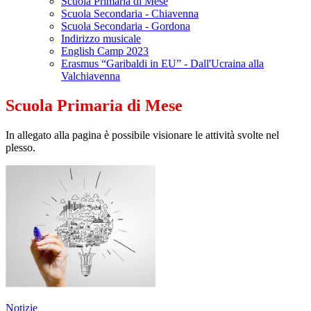
Scuola Primaria di Mese
Scuola Secondaria - Chiavenna
Scuola Secondaria - Gordona
Indirizzo musicale
English Camp 2023
Erasmus “Garibaldi in EU” - Dall'Ucraina alla
Valchiavenna
Scuola Primaria di Mese
In allegato alla pagina è possibile visionare le attività svolte nel
plesso.
Notizie