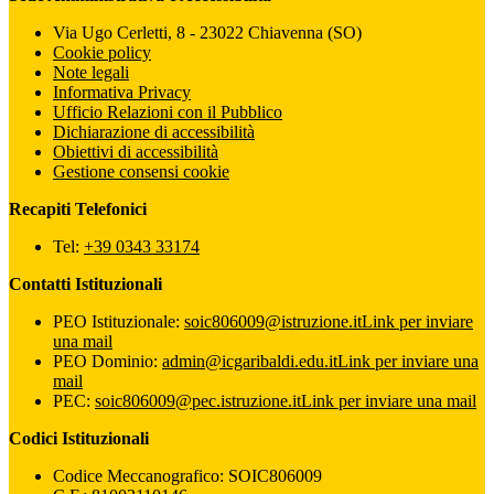
Via Ugo Cerletti, 8 - 23022 Chiavenna (SO)
Cookie policy
Note legali
Informativa Privacy
Ufficio Relazioni con il Pubblico
Dichiarazione di accessibilità
Obiettivi di accessibilità
Gestione consensi cookie
Recapiti Telefonici
Tel:
+39 0343 33174
Contatti Istituzionali
PEO Istituzionale:
soic806009@istruzione.it
Link per inviare
una mail
PEO Dominio:
admin@icgaribaldi.edu.it
Link per inviare una
mail
PEC:
soic806009@pec.istruzione.it
Link per inviare una mail
Codici Istituzionali
Codice Meccanografico: SOIC806009