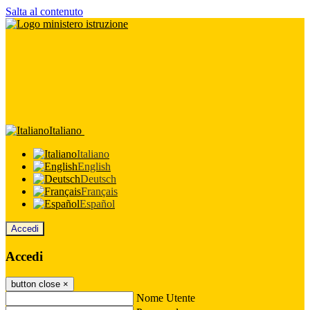
Salta al contenuto
Italiano
Italiano
English
Deutsch
Français
Español
Accedi
Accedi
button close
×
Nome Utente