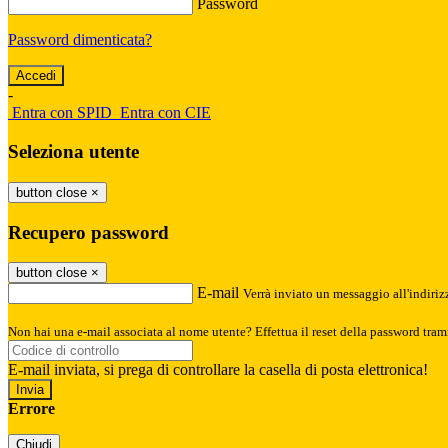
Password
Password dimenticata?
-
Entra con SPID
Entra con CIE
Seleziona utente
button close
×
Recupero password
button close
×
E-mail
Verrà inviato un messaggio all'indirizz
Non hai una e-mail associata al nome utente? Effettua il reset della password tram
E-mail inviata, si prega di controllare la casella di posta elettronica!
Errore
Chiudi