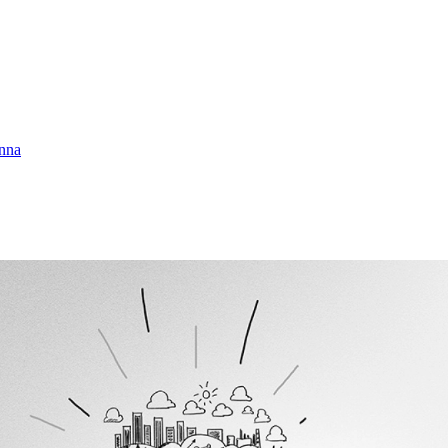
enna
.