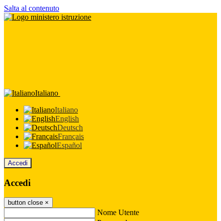
Salta al contenuto
Italiano
Italiano
English
Deutsch
Français
Español
Accedi
Accedi
button close
×
Nome Utente