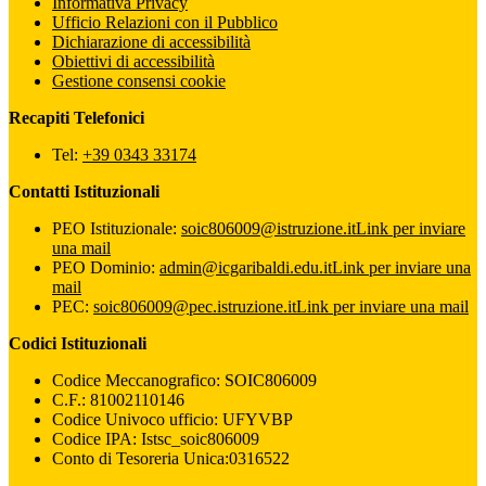
Informativa Privacy
Ufficio Relazioni con il Pubblico
Dichiarazione di accessibilità
Obiettivi di accessibilità
Gestione consensi cookie
Recapiti Telefonici
Tel:
+39 0343 33174
Contatti Istituzionali
PEO Istituzionale:
soic806009@istruzione.it
Link per inviare
una mail
PEO Dominio:
admin@icgaribaldi.edu.it
Link per inviare una
mail
PEC:
soic806009@pec.istruzione.it
Link per inviare una mail
Codici Istituzionali
Codice Meccanografico: SOIC806009
C.F.: 81002110146
Codice Univoco ufficio: UFYVBP
Codice IPA: Istsc_soic806009
Conto di Tesoreria Unica:0316522