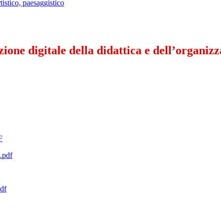
istico, paesaggistico
ione digitale della didattica e dell’organizz
F
e.pdf
pdf