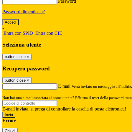
Password
Password dimenticata?
-
Entra con SPID
Entra con CIE
Seleziona utente
button close
×
Recupero password
button close
×
E-mail
Verrà inviato un messaggio all'indirizz
Non hai una e-mail associata al nome utente? Effettua il reset della password tram
E-mail inviata, si prega di controllare la casella di posta elettronica!
Errore
Chiudi