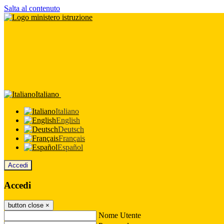
Salta al contenuto
Italiano
Italiano
English
Deutsch
Français
Español
Accedi
Accedi
button close
×
Nome Utente