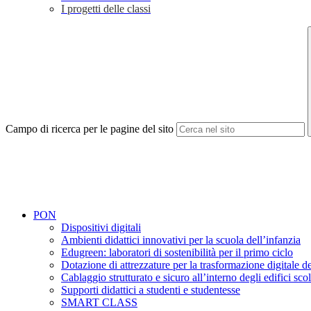
I progetti delle classi
Campo di ricerca per le pagine del sito
PON
Dispositivi digitali
Ambienti didattici innovativi per la scuola dell’infanzia
Edugreen: laboratori di sostenibilità per il primo ciclo
Dotazione di attrezzature per la trasformazione digitale de
Cablaggio strutturato e sicuro all’interno degli edifici scol
Supporti didattici a studenti e studentesse
SMART CLASS