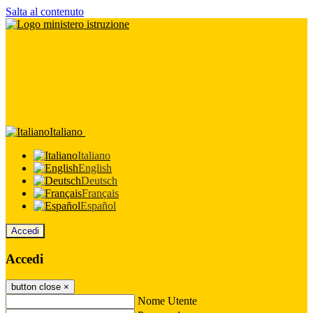
Salta al contenuto
Italiano
Italiano
English
Deutsch
Français
Español
Accedi
Accedi
button close
×
Nome Utente