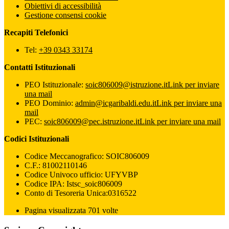
Obiettivi di accessibilità
Gestione consensi cookie
Recapiti Telefonici
Tel:
+39 0343 33174
Contatti Istituzionali
PEO Istituzionale:
soic806009@istruzione.it
Link per inviare
una mail
PEO Dominio:
admin@icgaribaldi.edu.it
Link per inviare una
mail
PEC:
soic806009@pec.istruzione.it
Link per inviare una mail
Codici Istituzionali
Codice Meccanografico: SOIC806009
C.F.: 81002110146
Codice Univoco ufficio: UFYVBP
Codice IPA: Istsc_soic806009
Conto di Tesoreria Unica:0316522
Pagina visualizzata 701 volte