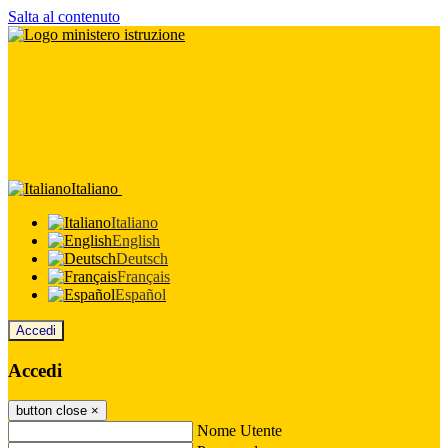
Salta al contenuto
Italiano
Italiano
English
Deutsch
Français
Español
Accedi
Accedi
button close
×
Nome Utente