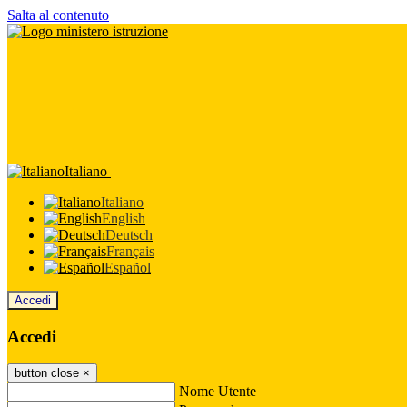
Salta al contenuto
Italiano
Italiano
English
Deutsch
Français
Español
Accedi
Accedi
button close
×
Nome Utente