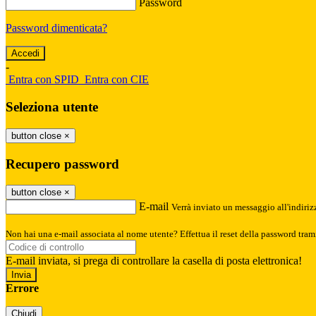
Password
Password dimenticata?
-
Entra con SPID
Entra con CIE
Seleziona utente
button close
×
Recupero password
button close
×
E-mail
Verrà inviato un messaggio all'indirizz
Non hai una e-mail associata al nome utente? Effettua il reset della password tram
E-mail inviata, si prega di controllare la casella di posta elettronica!
Errore
Chiudi