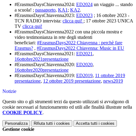
#ErasmusDaysChiavenna2024:
ED2024
un viaggio ... stando
a scuola! ;
passaporto
,
KA1
;
KA2
.
#ErasmusDaysChiavenna2023:
ED2023
;
16 ottobre 2023 -
TCN RADIO intervista:
clicca qui!
;
17 ottobre 2023 UNICA
TV
clicca qui!
#ErasmusDaysChiavenna2022 con una piccola mostra e
video testimonianza in rete degli studenti
beneficiari:
#ErasmusDays2022 Chiavenna : perchè fare
Erasmus?
,
#ErasmusDays2022 Chiavenna: Music in EU
#ErasmusDaysChiavenna2021:
ED2021
,
16ottobre2021presentazione
#ErasmusDaysChiavenna2020:
ED2020
,
16ottobre2020presentazione
#ErasmusDaysChiavenna2019:
ED2019
,
11 ottobre 2019
presentazione
,
12 ottobre 2019 presentazione
,
news2019
Notizie
Questo sito o gli strumenti terzi da questo utilizzati si avvalgono di
cookie necessari al funzionamento ed utili alle finalità illustrate nella
COOKIE POLICY
.
Personalizza
Rifiuta tutti
i cookies
Accetta tutti
i cookies
Gestione cookie