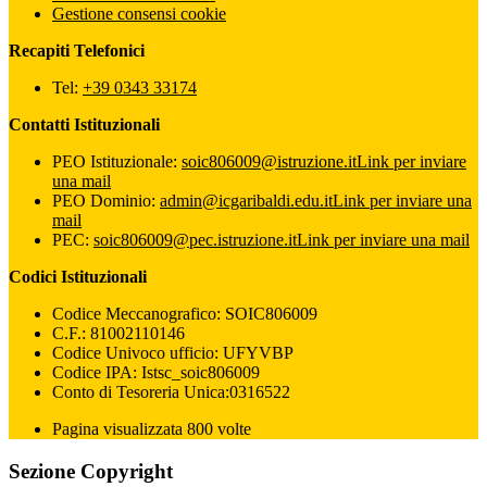
Gestione consensi cookie
Recapiti Telefonici
Tel:
+39 0343 33174
Contatti Istituzionali
PEO Istituzionale:
soic806009@istruzione.it
Link per inviare
una mail
PEO Dominio:
admin@icgaribaldi.edu.it
Link per inviare una
mail
PEC:
soic806009@pec.istruzione.it
Link per inviare una mail
Codici Istituzionali
Codice Meccanografico: SOIC806009
C.F.: 81002110146
Codice Univoco ufficio: UFYVBP
Codice IPA: Istsc_soic806009
Conto di Tesoreria Unica:0316522
Pagina visualizzata 800 volte
Sezione Copyright