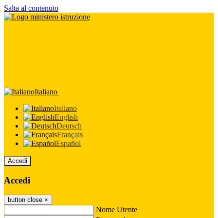
Salta al contenuto
Italiano
Italiano
English
Deutsch
Français
Español
Accedi
Accedi
button close
×
Nome Utente