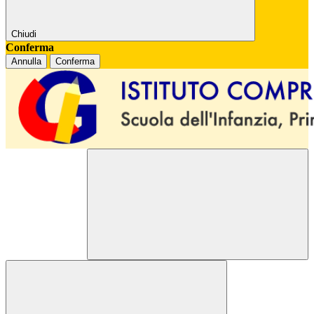
Chiudi
Conferma
Annulla
Conferma