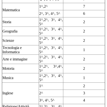
1^,2^
7
Matematica
2^, 3^, 4^, 5^
6
1^,2^, 3^, 4^,
Storia
2
5^
1^,2^, 3^, 4^,
Geografia
2
5^
1^,2^, 3^, 4^,
Scienze
2
5^
Tecnologia e
1^,2^, 3^, 4^,
1
Informatica
5^
1^,2^, 3^, 4^,
Arte e immagine
2
5^
1^,2^, 3^,4^,
Motoria
2
5^
1^,2^, 3^, 4^,
Musica
1
5^
1^
2
Inglese
2^
3
3^, 4^, 5^
4
Religione/Attività
1^,2^, 3^, 4^,