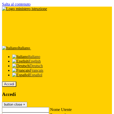
Salta al contenuto
Italiano
Italiano
English
Deutsch
Français
Español
Accedi
Accedi
button close
×
Nome Utente