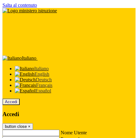
Salta al contenuto
Italiano
Italiano
English
Deutsch
Français
Español
Accedi
Accedi
button close
×
Nome Utente