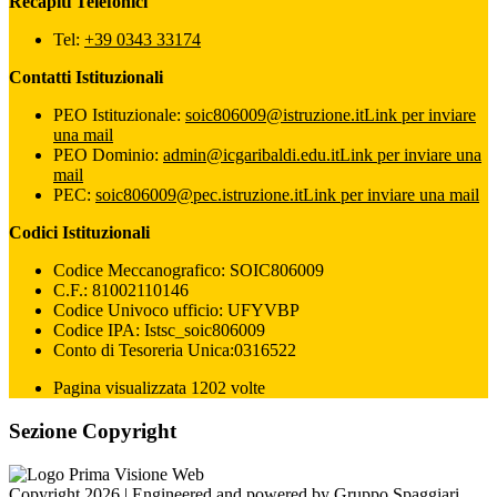
Recapiti Telefonici
Tel:
+39 0343 33174
Contatti Istituzionali
PEO Istituzionale:
soic806009@istruzione.it
Link per inviare
una mail
PEO Dominio:
admin@icgaribaldi.edu.it
Link per inviare una
mail
PEC:
soic806009@pec.istruzione.it
Link per inviare una mail
Codici Istituzionali
Codice Meccanografico: SOIC806009
C.F.: 81002110146
Codice Univoco ufficio: UFYVBP
Codice IPA: Istsc_soic806009
Conto di Tesoreria Unica:0316522
Pagina visualizzata 1202 volte
Sezione Copyright
Copyright 2026 | Engineered and powered by Gruppo Spaggiari