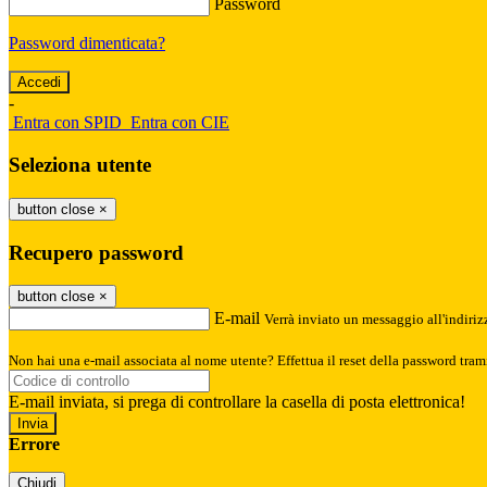
Password
Password dimenticata?
-
Entra con SPID
Entra con CIE
Seleziona utente
button close
×
Recupero password
button close
×
E-mail
Verrà inviato un messaggio all'indirizz
Non hai una e-mail associata al nome utente? Effettua il reset della password tram
E-mail inviata, si prega di controllare la casella di posta elettronica!
Errore
Chiudi