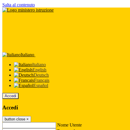
Salta al contenuto
Italiano
Italiano
English
Deutsch
Français
Español
Accedi
Accedi
button close
×
Nome Utente