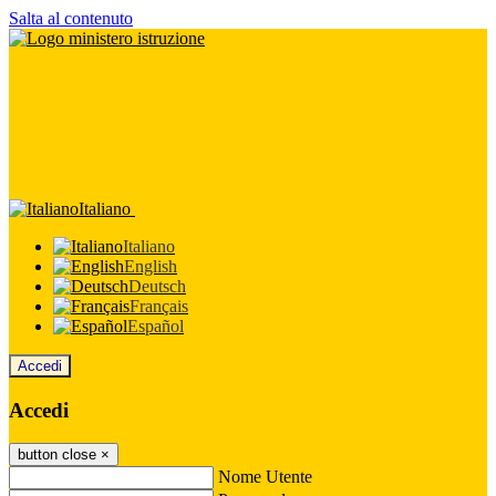
Salta al contenuto
Italiano
Italiano
English
Deutsch
Français
Español
Accedi
Accedi
button close
×
Nome Utente