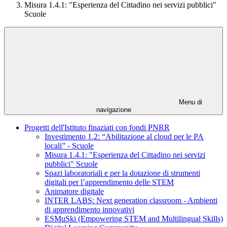
Misura 1.4.1: "Esperienza del Cittadino nei servizi pubblici"
Scuole
Menu di
navigazione
Progetti dell'Istituto finaziati con fondi PNRR
Investimento 1.2: “Abilitazione al cloud per le PA
locali” - Scuole
Misura 1.4.1: "Esperienza del Cittadino nei servizi
pubblici" Scuole
Spazi laboratoriali e per la dotazione di strumenti
digitali per l’apprendimento delle STEM
Animatore digitale
INTER LABS: Next generation classroom - Ambienti
di apprendimento innovativi
ESMuSki (Empowering STEM and Multilingual Skills)