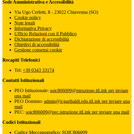
Sede Amministrativa e Accessibilità
Via Ugo Cerletti, 8 - 23022 Chiavenna (SO)
Cookie policy
Note legali
Informativa Privacy
Ufficio Relazioni con il Pubblico
Dichiarazione di accessibilità
Obiettivi di accessibilità
Gestione consensi cookie
Recapiti Telefonici
Tel:
+39 0343 33174
Contatti Istituzionali
PEO Istituzionale:
soic806009@istruzione.it
Link per inviare
una mail
PEO Dominio:
admin@icgaribaldi.edu.it
Link per inviare una
mail
PEC:
soic806009@pec.istruzione.it
Link per inviare una mail
Codici Istituzionali
Codice Meccanografico: SOIC806009