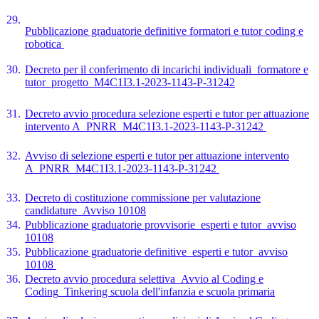
29.
Pubblicazione graduatorie definitive formatori e tutor coding e
robotica
30.
Decreto per il conferimento di incarichi individuali_formatore e
tutor_progetto_M4C1I3.1-2023-1143-P-31242
31.
Decreto avvio procedura selezione esperti e tutor per attuazione
intervento A_PNRR_M4C1I3.1-2023-1143-P-31242
32.
Avviso di selezione esperti e tutor per attuazione intervento
A_PNRR_M4C1I3.1-2023-1143-P-31242
33.
Decreto di costituzione commissione per valutazione
candidature_Avviso 10108
34.
Pubblicazione graduatorie provvisorie_esperti e tutor_avviso
10108
35.
Pubblicazione graduatorie definitive_esperti e tutor_avviso
10108
36.
Decreto avvio procedura selettiva_Avvio al Coding e
Coding_Tinkering scuola dell'infanzia e scuola primaria