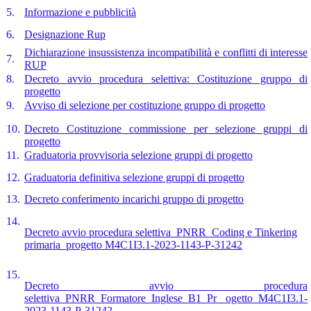
5.
Informazione e pubblicità
6.
Designazione Rup
Dichiarazione insussistenza incompatibilità e conflitti di interesse
7.
RUP
8.
Decreto avvio procedura selettiva: Costituzione gruppo di
progetto
9.
Avviso di selezione per costituzione gruppo di progetto
10.
Decreto Costituzione commissione per selezione gruppi di
progetto
11.
Graduatoria provvisoria selezione gruppi di progetto
12.
Graduatoria definitiva selezione gruppi di progetto
13.
Decreto conferimento incarichi gruppo di progetto
14.
Decreto avvio procedura selettiva_PNRR_Coding e Tinkering
primaria_progetto M4C1I3.1-2023-1143-P-31242
15.
Decreto avvio procedura
selettiva_PNRR_Formatore_Inglese_B1_Pr ogetto_M4C1I3.1-
2023-1143-P-31242