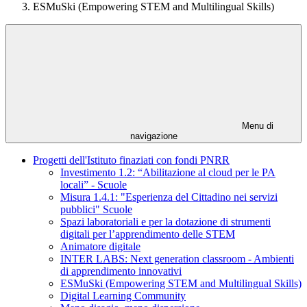
ESMuSki (Empowering STEM and Multilingual Skills)
Menu di
navigazione
Progetti dell'Istituto finaziati con fondi PNRR
Investimento 1.2: “Abilitazione al cloud per le PA
locali” - Scuole
Misura 1.4.1: "Esperienza del Cittadino nei servizi
pubblici" Scuole
Spazi laboratoriali e per la dotazione di strumenti
digitali per l’apprendimento delle STEM
Animatore digitale
INTER LABS: Next generation classroom - Ambienti
di apprendimento innovativi
ESMuSki (Empowering STEM and Multilingual Skills)
Digital Learning Community