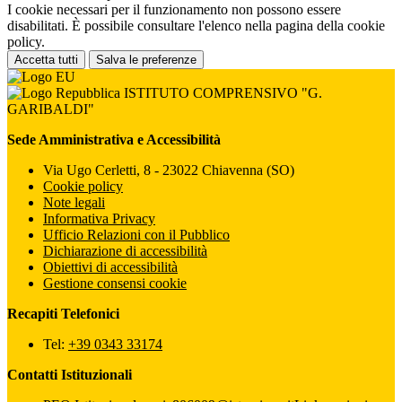
I cookie necessari per il funzionamento non possono essere
disabilitati. È possibile consultare l'elenco nella pagina della cookie
policy.
Accetta tutti
Salva le preferenze
ISTITUTO COMPRENSIVO "G.
GARIBALDI"
Sede Amministrativa e Accessibilità
Via Ugo Cerletti, 8 - 23022 Chiavenna (SO)
Cookie policy
Note legali
Informativa Privacy
Ufficio Relazioni con il Pubblico
Dichiarazione di accessibilità
Obiettivi di accessibilità
Gestione consensi cookie
Recapiti Telefonici
Tel:
+39 0343 33174
Contatti Istituzionali