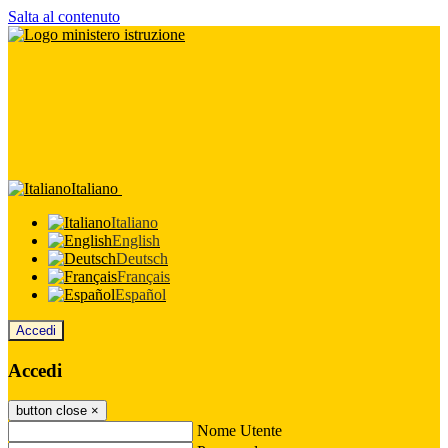
Salta al contenuto
Italiano
Italiano
English
Deutsch
Français
Español
Accedi
Accedi
button close
×
Nome Utente