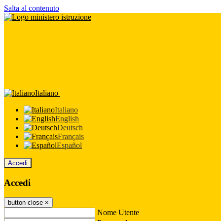
Salta al contenuto
Italiano
Italiano
English
Deutsch
Français
Español
Accedi
Accedi
button close
×
Nome Utente