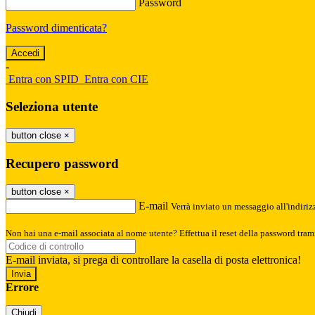
Password
Password dimenticata?
-
Entra con SPID
Entra con CIE
Seleziona utente
button close
×
Recupero password
button close
×
E-mail
Verrà inviato un messaggio all'indirizz
Non hai una e-mail associata al nome utente? Effettua il reset della password tram
E-mail inviata, si prega di controllare la casella di posta elettronica!
Errore
Chiudi