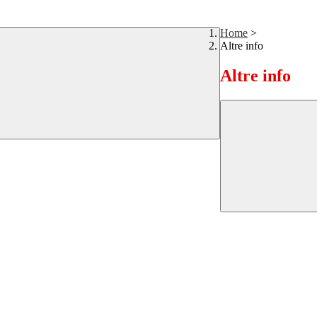
Home
>
Altre info
Altre info