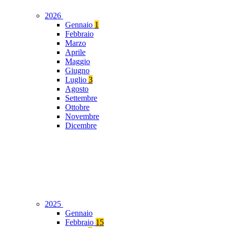
2026
Gennaio
1
Febbraio
Marzo
Aprile
Maggio
Giugno
Luglio
3
Agosto
Settembre
Ottobre
Novembre
Dicembre
2025
Gennaio
Febbraio
15