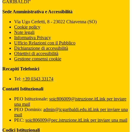
GARIBALDI"
Sede Amministrativa e Accessibilità
Via Ugo Cerletti, 8 - 23022 Chiavenna (SO)
Cookie policy
Note legali
Informativa Privacy
Ufficio Relazioni con il Pubblico
Dichiarazione di accessibilità
Obiettivi di accessibilità
Gestione consensi cookie
Recapiti Telefonici
Tel:
+39 0343 33174
Contatti Istituzionali
PEO Istituzionale:
soic806009@istruzione.it
Link per inviare
una mail
PEO Dominio:
admin@icgaribaldi.edu.it
Link per inviare una
mail
PEC:
soic806009@pec.istruzione.it
Link per inviare una mail
Codici Istituzionali