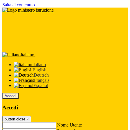
Salta al contenuto
Italiano
Italiano
English
Deutsch
Français
Español
Accedi
Accedi
button close
×
Nome Utente