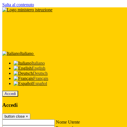
Salta al contenuto
Italiano
Italiano
English
Deutsch
Français
Español
Accedi
Accedi
button close
×
Nome Utente