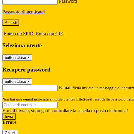
Password
Password dimenticata?
-
Entra con SPID
Entra con CIE
Seleziona utente
button close
×
Recupero password
button close
×
E-mail
Verrà inviato un messaggio all'indirizz
Non hai una e-mail associata al nome utente? Effettua il reset della password tram
E-mail inviata, si prega di controllare la casella di posta elettronica!
Errore
Chiudi