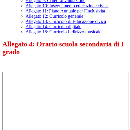
Allegato 9: Criteri di valutazione
Allegato 10: Insegnamento educazione civica
Allegato 11: Piano Annuale per l'Inclusività
Allegato 12: Curricolo generale
Allegato 13: Curricolo di Educazione civica
Allegato 14: Curricolo digitale
Allegato 15: Curricolo Indirizzo musicale
Allegato 4: Orario scuola secondaria di I
grado
---