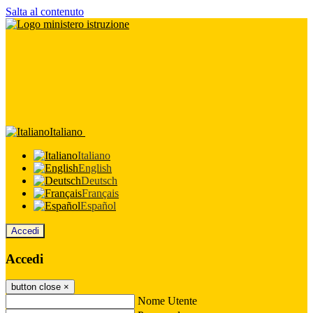
Salta al contenuto
Italiano
Italiano
English
Deutsch
Français
Español
Accedi
Accedi
button close
×
Nome Utente