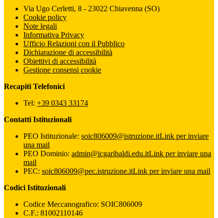
Via Ugo Cerletti, 8 - 23022 Chiavenna (SO)
Cookie policy
Note legali
Informativa Privacy
Ufficio Relazioni con il Pubblico
Dichiarazione di accessibilità
Obiettivi di accessibilità
Gestione consensi cookie
Recapiti Telefonici
Tel:
+39 0343 33174
Contatti Istituzionali
PEO Istituzionale:
soic806009@istruzione.it
Link per inviare
una mail
PEO Dominio:
admin@icgaribaldi.edu.it
Link per inviare una
mail
PEC:
soic806009@pec.istruzione.it
Link per inviare una mail
Codici Istituzionali
Codice Meccanografico: SOIC806009
C.F.: 81002110146