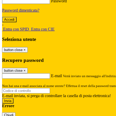
Password
Password dimenticata?
-
Entra con SPID
Entra con CIE
Seleziona utente
button close
×
Recupero password
button close
×
E-mail
Verrà inviato un messaggio all'indirizz
Non hai una e-mail associata al nome utente? Effettua il reset della password tram
E-mail inviata, si prega di controllare la casella di posta elettronica!
Errore
Chiudi