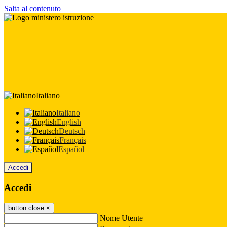
Salta al contenuto
Italiano
Italiano
English
Deutsch
Français
Español
Accedi
Accedi
button close
×
Nome Utente