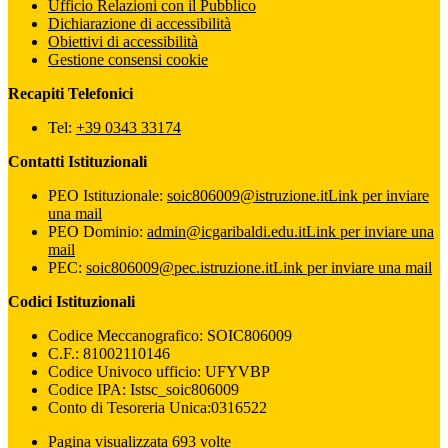
Ufficio Relazioni con il Pubblico
Dichiarazione di accessibilità
Obiettivi di accessibilità
Gestione consensi cookie
Recapiti Telefonici
Tel:
+39 0343 33174
Contatti Istituzionali
PEO Istituzionale:
soic806009@istruzione.it
Link per inviare
una mail
PEO Dominio:
admin@icgaribaldi.edu.it
Link per inviare una
mail
PEC:
soic806009@pec.istruzione.it
Link per inviare una mail
Codici Istituzionali
Codice Meccanografico: SOIC806009
C.F.: 81002110146
Codice Univoco ufficio: UFYVBP
Codice IPA: Istsc_soic806009
Conto di Tesoreria Unica:0316522
Pagina visualizzata 693 volte