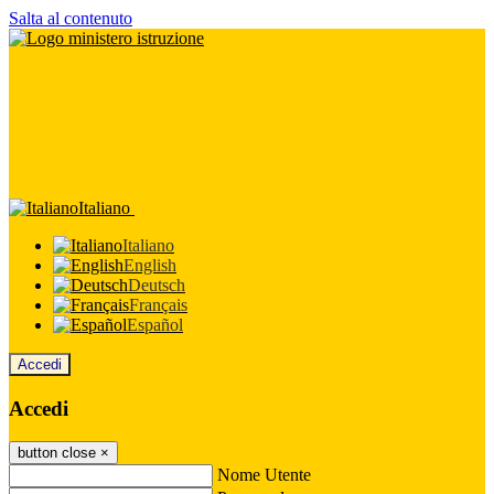
Salta al contenuto
Italiano
Italiano
English
Deutsch
Français
Español
Accedi
Accedi
button close
×
Nome Utente