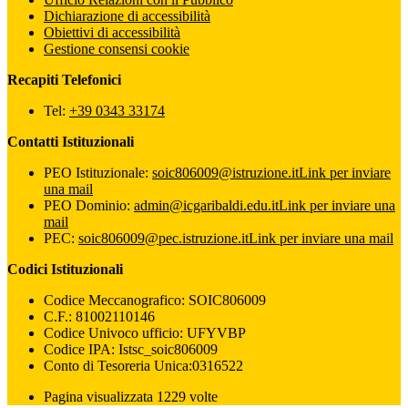
Dichiarazione di accessibilità
Obiettivi di accessibilità
Gestione consensi cookie
Recapiti Telefonici
Tel:
+39 0343 33174
Contatti Istituzionali
PEO Istituzionale:
soic806009@istruzione.it
Link per inviare
una mail
PEO Dominio:
admin@icgaribaldi.edu.it
Link per inviare una
mail
PEC:
soic806009@pec.istruzione.it
Link per inviare una mail
Codici Istituzionali
Codice Meccanografico: SOIC806009
C.F.: 81002110146
Codice Univoco ufficio: UFYVBP
Codice IPA: Istsc_soic806009
Conto di Tesoreria Unica:0316522
Pagina visualizzata 1229 volte