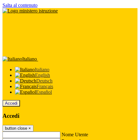
Salta al contenuto
Italiano
Italiano
English
Deutsch
Français
Español
Accedi
Accedi
button close
×
Nome Utente