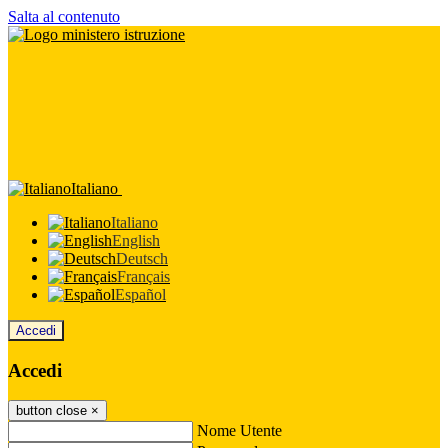
Salta al contenuto
Italiano
Italiano
English
Deutsch
Français
Español
Accedi
Accedi
button close
×
Nome Utente