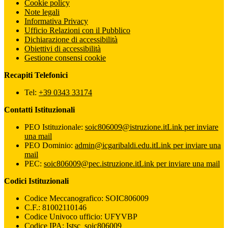
Cookie policy
Note legali
Informativa Privacy
Ufficio Relazioni con il Pubblico
Dichiarazione di accessibilità
Obiettivi di accessibilità
Gestione consensi cookie
Recapiti Telefonici
Tel:
+39 0343 33174
Contatti Istituzionali
PEO Istituzionale:
soic806009@istruzione.it
Link per inviare
una mail
PEO Dominio:
admin@icgaribaldi.edu.it
Link per inviare una
mail
PEC:
soic806009@pec.istruzione.it
Link per inviare una mail
Codici Istituzionali
Codice Meccanografico: SOIC806009
C.F.: 81002110146
Codice Univoco ufficio: UFYVBP
Codice IPA: Istsc_soic806009