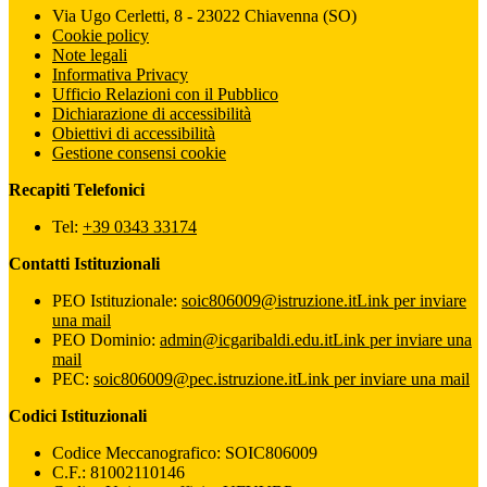
Via Ugo Cerletti, 8 - 23022 Chiavenna (SO)
Cookie policy
Note legali
Informativa Privacy
Ufficio Relazioni con il Pubblico
Dichiarazione di accessibilità
Obiettivi di accessibilità
Gestione consensi cookie
Recapiti Telefonici
Tel:
+39 0343 33174
Contatti Istituzionali
PEO Istituzionale:
soic806009@istruzione.it
Link per inviare
una mail
PEO Dominio:
admin@icgaribaldi.edu.it
Link per inviare una
mail
PEC:
soic806009@pec.istruzione.it
Link per inviare una mail
Codici Istituzionali
Codice Meccanografico: SOIC806009
C.F.: 81002110146