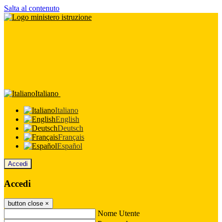
Salta al contenuto
Italiano
Italiano
English
Deutsch
Français
Español
Accedi
Accedi
button close
×
Nome Utente