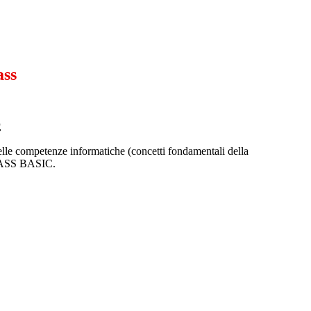
ass
E
delle competenze informatiche (concetti fondamentali della
IPASS BASIC.