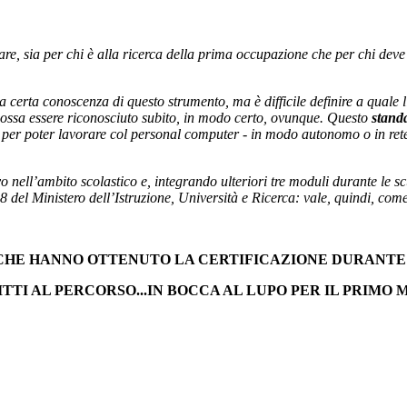
re, sia per chi è alla ricerca della prima occupazione che per chi deve
certa conoscenza di questo strumento, ma è difficile definire a quale li
possa essere riconosciuto subito, in modo certo, ovunque. Questo
stand
ie per poter lavorare col personal computer - in modo autonomo o in rete
 nell’ambito scolastico e, integrando ulteriori
tre moduli
durante le sc
del Ministero dell’Istruzione, Università e Ricerca: vale, quindi, com
HE HANNO OTTENUTO LA CERTIFICAZIONE DURANTE L'a
TTI AL PERCORSO...IN BOCCA AL LUPO PER IL PRIMO 