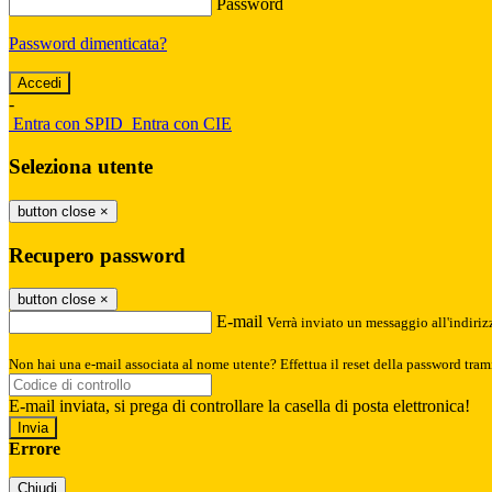
Password
Password dimenticata?
-
Entra con SPID
Entra con CIE
Seleziona utente
button close
×
Recupero password
button close
×
E-mail
Verrà inviato un messaggio all'indirizz
Non hai una e-mail associata al nome utente? Effettua il reset della password tram
E-mail inviata, si prega di controllare la casella di posta elettronica!
Errore
Chiudi