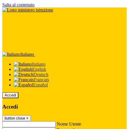
Salta al contenuto
Italiano
Italiano
English
Deutsch
Français
Español
Accedi
Accedi
button close
×
Nome Utente