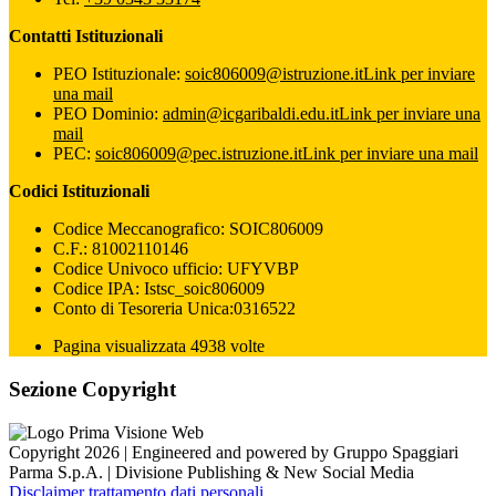
Contatti Istituzionali
PEO Istituzionale:
soic806009@istruzione.it
Link per inviare
una mail
PEO Dominio:
admin@icgaribaldi.edu.it
Link per inviare una
mail
PEC:
soic806009@pec.istruzione.it
Link per inviare una mail
Codici Istituzionali
Codice Meccanografico: SOIC806009
C.F.: 81002110146
Codice Univoco ufficio: UFYVBP
Codice IPA: Istsc_soic806009
Conto di Tesoreria Unica:0316522
Pagina visualizzata 4938 volte
Sezione Copyright
Copyright 2026 | Engineered and powered by Gruppo Spaggiari
Parma S.p.A. | Divisione Publishing & New Social Media
Disclaimer trattamento dati personali