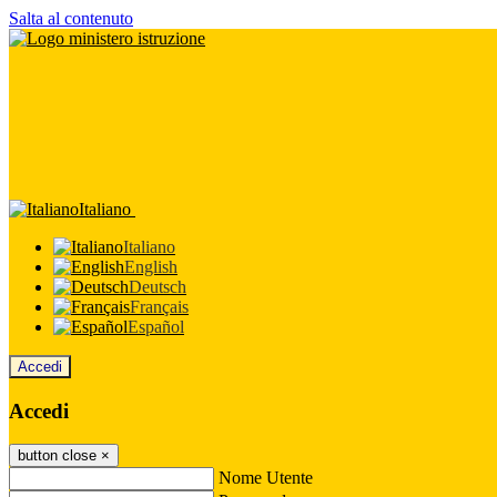
Salta al contenuto
Italiano
Italiano
English
Deutsch
Français
Español
Accedi
Accedi
button close
×
Nome Utente