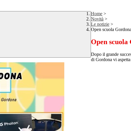
Home
>
Novità
>
Le notizie
>
Open scuola Gordona
Open scuola 
Dopo il grande succes
di Gordona vi aspett