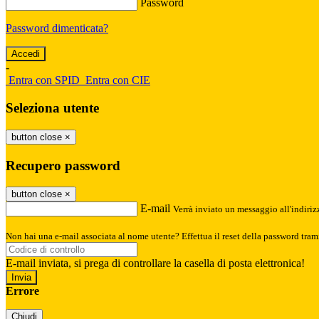
Password
Password dimenticata?
-
Entra con SPID
Entra con CIE
Seleziona utente
button close
×
Recupero password
button close
×
E-mail
Verrà inviato un messaggio all'indirizz
Non hai una e-mail associata al nome utente? Effettua il reset della password tram
E-mail inviata, si prega di controllare la casella di posta elettronica!
Errore
Chiudi