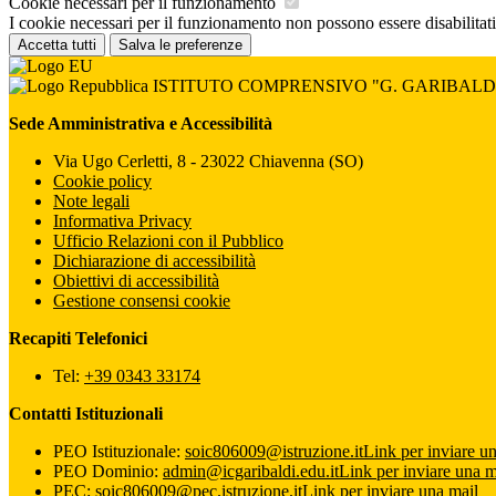
Cookie necessari per il funzionamento
I cookie necessari per il funzionamento non possono essere disabilitati.
Accetta tutti
Salva le preferenze
ISTITUTO COMPRENSIVO "G. GARIBALD
Sede Amministrativa e Accessibilità
Via Ugo Cerletti, 8 - 23022 Chiavenna (SO)
Cookie policy
Note legali
Informativa Privacy
Ufficio Relazioni con il Pubblico
Dichiarazione di accessibilità
Obiettivi di accessibilità
Gestione consensi cookie
Recapiti Telefonici
Tel:
+39 0343 33174
Contatti Istituzionali
PEO Istituzionale:
soic806009@istruzione.it
Link per inviare u
PEO Dominio:
admin@icgaribaldi.edu.it
Link per inviare una m
PEC:
soic806009@pec.istruzione.it
Link per inviare una mail