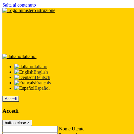
Salta al contenuto
Italiano
Italiano
English
Deutsch
Français
Español
Accedi
Accedi
button close
×
Nome Utente