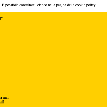
 È possibile consultare l'elenco nella pagina della cookie policy.
I"
na mail
ail