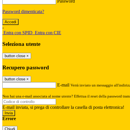
Password
Password dimenticata?
-
Entra con SPID
Entra con CIE
Seleziona utente
button close
×
Recupero password
button close
×
E-mail
Verrà inviato un messaggio all'indirizz
Non hai una e-mail associata al nome utente? Effettua il reset della password tram
E-mail inviata, si prega di controllare la casella di posta elettronica!
Errore
Chiudi