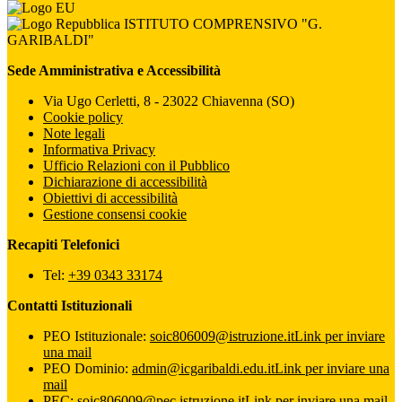
ISTITUTO COMPRENSIVO "G.
GARIBALDI"
Sede Amministrativa e Accessibilità
Via Ugo Cerletti, 8 - 23022 Chiavenna (SO)
Cookie policy
Note legali
Informativa Privacy
Ufficio Relazioni con il Pubblico
Dichiarazione di accessibilità
Obiettivi di accessibilità
Gestione consensi cookie
Recapiti Telefonici
Tel:
+39 0343 33174
Contatti Istituzionali
PEO Istituzionale:
soic806009@istruzione.it
Link per inviare
una mail
PEO Dominio:
admin@icgaribaldi.edu.it
Link per inviare una
mail
PEC:
soic806009@pec.istruzione.it
Link per inviare una mail