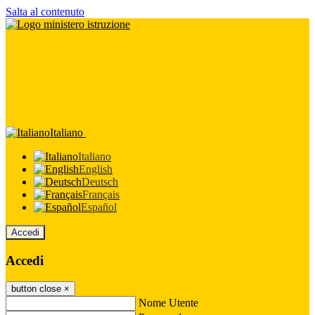
Salta al contenuto
Italiano
Italiano
English
Deutsch
Français
Español
Accedi
Accedi
button close
×
Nome Utente