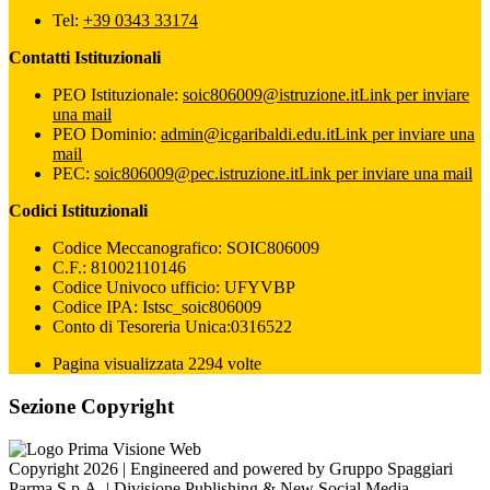
Tel:
+39 0343 33174
Contatti Istituzionali
PEO Istituzionale:
soic806009@istruzione.it
Link per inviare
una mail
PEO Dominio:
admin@icgaribaldi.edu.it
Link per inviare una
mail
PEC:
soic806009@pec.istruzione.it
Link per inviare una mail
Codici Istituzionali
Codice Meccanografico: SOIC806009
C.F.: 81002110146
Codice Univoco ufficio: UFYVBP
Codice IPA: Istsc_soic806009
Conto di Tesoreria Unica:0316522
Pagina visualizzata 2294 volte
Sezione Copyright
Copyright 2026 | Engineered and powered by Gruppo Spaggiari
Parma S.p.A. | Divisione Publishing & New Social Media