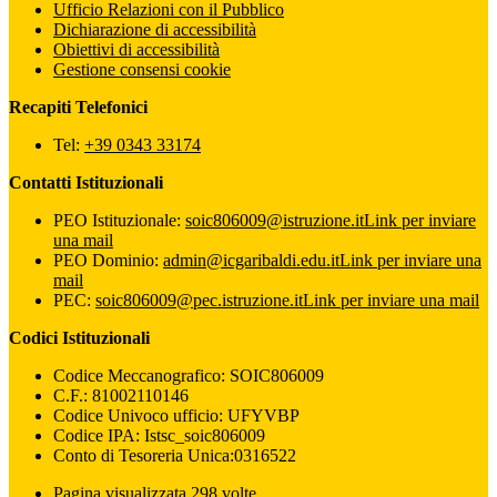
Ufficio Relazioni con il Pubblico
Dichiarazione di accessibilità
Obiettivi di accessibilità
Gestione consensi cookie
Recapiti Telefonici
Tel:
+39 0343 33174
Contatti Istituzionali
PEO Istituzionale:
soic806009@istruzione.it
Link per inviare
una mail
PEO Dominio:
admin@icgaribaldi.edu.it
Link per inviare una
mail
PEC:
soic806009@pec.istruzione.it
Link per inviare una mail
Codici Istituzionali
Codice Meccanografico: SOIC806009
C.F.: 81002110146
Codice Univoco ufficio: UFYVBP
Codice IPA: Istsc_soic806009
Conto di Tesoreria Unica:0316522
Pagina visualizzata 298 volte