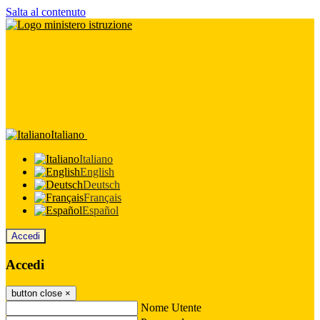
Salta al contenuto
Italiano
Italiano
English
Deutsch
Français
Español
Accedi
Accedi
button close
×
Nome Utente