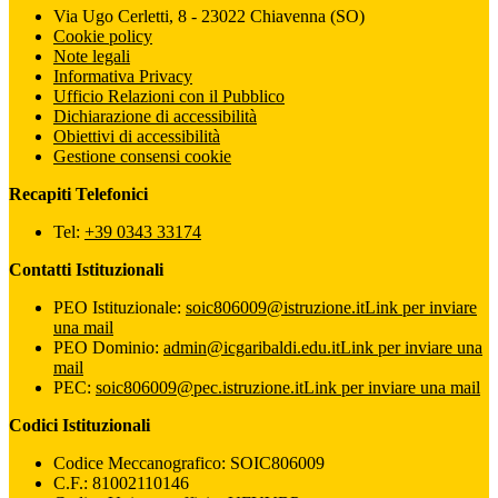
Via Ugo Cerletti, 8 - 23022 Chiavenna (SO)
Cookie policy
Note legali
Informativa Privacy
Ufficio Relazioni con il Pubblico
Dichiarazione di accessibilità
Obiettivi di accessibilità
Gestione consensi cookie
Recapiti Telefonici
Tel:
+39 0343 33174
Contatti Istituzionali
PEO Istituzionale:
soic806009@istruzione.it
Link per inviare
una mail
PEO Dominio:
admin@icgaribaldi.edu.it
Link per inviare una
mail
PEC:
soic806009@pec.istruzione.it
Link per inviare una mail
Codici Istituzionali
Codice Meccanografico: SOIC806009
C.F.: 81002110146