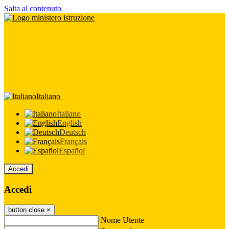
Salta al contenuto
Italiano
Italiano
English
Deutsch
Français
Español
Accedi
Accedi
button close
×
Nome Utente