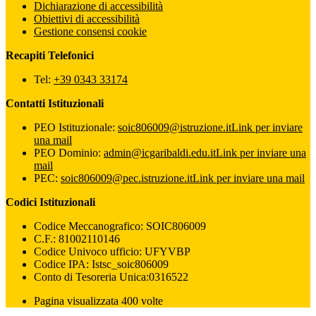
Dichiarazione di accessibilità
Obiettivi di accessibilità
Gestione consensi cookie
Recapiti Telefonici
Tel:
+39 0343 33174
Contatti Istituzionali
PEO Istituzionale:
soic806009@istruzione.it
Link per inviare
una mail
PEO Dominio:
admin@icgaribaldi.edu.it
Link per inviare una
mail
PEC:
soic806009@pec.istruzione.it
Link per inviare una mail
Codici Istituzionali
Codice Meccanografico: SOIC806009
C.F.: 81002110146
Codice Univoco ufficio: UFYVBP
Codice IPA: Istsc_soic806009
Conto di Tesoreria Unica:0316522
Pagina visualizzata 400 volte