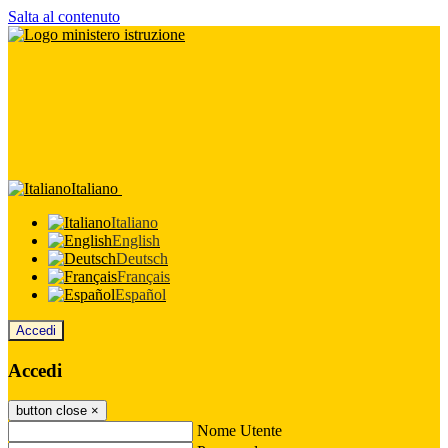
Salta al contenuto
Italiano
Italiano
English
Deutsch
Français
Español
Accedi
Accedi
button close
×
Nome Utente