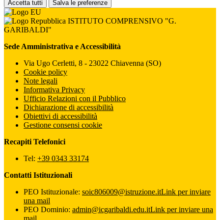
Accetta tutti
Salva le preferenze
ISTITUTO COMPRENSIVO "G.
GARIBALDI"
Sede Amministrativa e Accessibilità
Via Ugo Cerletti, 8 - 23022 Chiavenna (SO)
Cookie policy
Note legali
Informativa Privacy
Ufficio Relazioni con il Pubblico
Dichiarazione di accessibilità
Obiettivi di accessibilità
Gestione consensi cookie
Recapiti Telefonici
Tel:
+39 0343 33174
Contatti Istituzionali
PEO Istituzionale:
soic806009@istruzione.it
Link per inviare
una mail
PEO Dominio:
admin@icgaribaldi.edu.it
Link per inviare una
mail