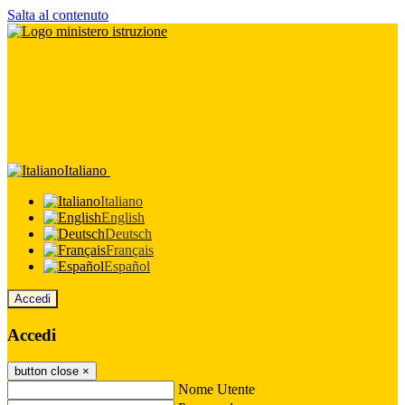
Salta al contenuto
Italiano
Italiano
English
Deutsch
Français
Español
Accedi
Accedi
button close
×
Nome Utente