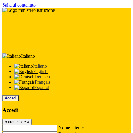
Salta al contenuto
Italiano
Italiano
English
Deutsch
Français
Español
Accedi
Accedi
button close
×
Nome Utente