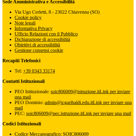
Sede Amministrativa e Accessibilità
Via Ugo Cerletti, 8 - 23022 Chiavenna (SO)
Cookie policy
Note legali
Informativa Privacy
Ufficio Relazioni con il Pubblico
Dichiarazione di accessibilità
Obiettivi di accessibilità
Gestione consensi cookie
Recapiti Telefonici
Tel:
+39 0343 33174
Contatti Istituzionali
PEO Istituzionale:
soic806009@istruzione.it
Link per inviare
una mail
PEO Dominio:
admin@icgaribaldi.edu.it
Link per inviare una
mail
PEC:
soic806009@pec.istruzione.it
Link per inviare una mail
Codici Istituzionali
Codice Meccanografico: SOIC806009