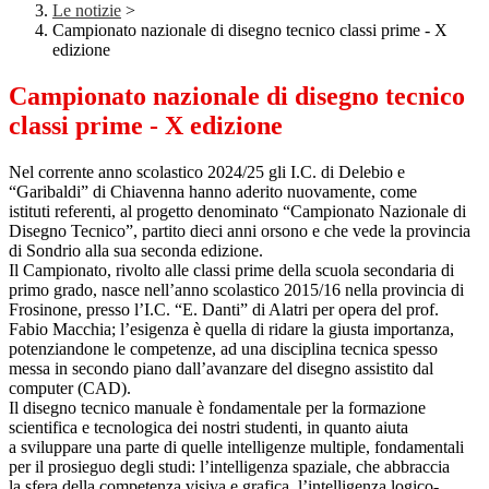
Le notizie
>
Campionato nazionale di disegno tecnico classi prime - X
edizione
Campionato nazionale di disegno tecnico
classi prime - X edizione
Nel corrente anno scolastico 2024/25 gli I.C. di Delebio e
“Garibaldi” di Chiavenna hanno aderito nuovamente, come
istituti referenti, al progetto denominato “Campionato Nazionale di
Disegno Tecnico”, partito dieci anni orsono e che vede la provincia
di Sondrio alla sua seconda edizione.
Il Campionato, rivolto alle classi prime della scuola secondaria di
primo grado, nasce nell’anno scolastico 2015/16 nella provincia di
Frosinone, presso l’I.C. “E. Danti” di Alatri per opera del prof.
Fabio Macchia; l’esigenza è quella di ridare la giusta importanza,
potenziandone le competenze, ad una disciplina tecnica spesso
messa in secondo piano dall’avanzare del disegno assistito dal
computer (CAD).
Il disegno tecnico manuale è fondamentale per la formazione
scientifica e tecnologica dei nostri studenti, in quanto aiuta
a sviluppare una parte di quelle intelligenze multiple, fondamentali
per il prosieguo degli studi: l’intelligenza spaziale, che abbraccia
la sfera della competenza visiva e grafica, l’intelligenza logico-