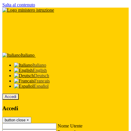
Salta al contenuto
Italiano
Italiano
English
Deutsch
Français
Español
Accedi
Accedi
button close
×
Nome Utente