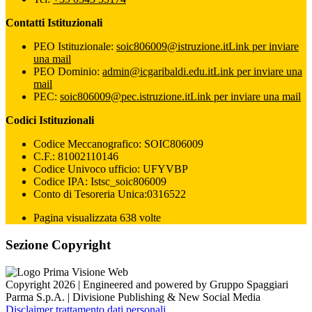
Contatti Istituzionali
PEO Istituzionale:
soic806009@istruzione.it
Link per inviare
una mail
PEO Dominio:
admin@icgaribaldi.edu.it
Link per inviare una
mail
PEC:
soic806009@pec.istruzione.it
Link per inviare una mail
Codici Istituzionali
Codice Meccanografico: SOIC806009
C.F.: 81002110146
Codice Univoco ufficio: UFYVBP
Codice IPA: Istsc_soic806009
Conto di Tesoreria Unica:0316522
Pagina visualizzata 638 volte
Sezione Copyright
Copyright 2026 | Engineered and powered by Gruppo Spaggiari
Parma S.p.A. | Divisione Publishing & New Social Media
Disclaimer trattamento dati personali