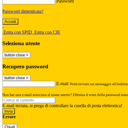
Password
Password dimenticata?
-
Entra con SPID
Entra con CIE
Seleziona utente
button close
×
Recupero password
button close
×
E-mail
Verrà inviato un messaggio all'indirizz
Non hai una e-mail associata al nome utente? Effettua il reset della password tram
E-mail inviata, si prega di controllare la casella di posta elettronica!
Errore
Chiudi