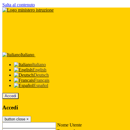
Salta al contenuto
Italiano
Italiano
English
Deutsch
Français
Español
Accedi
Accedi
button close
×
Nome Utente