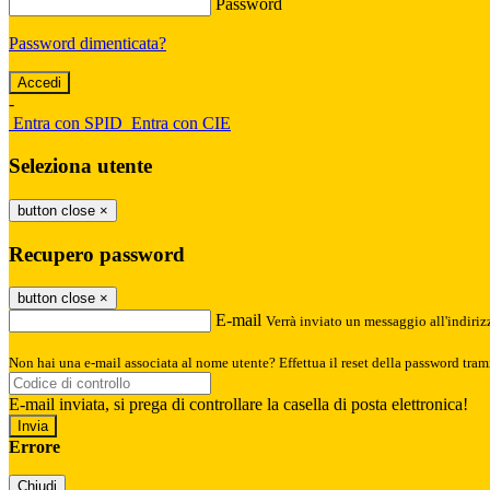
Password
Password dimenticata?
-
Entra con SPID
Entra con CIE
Seleziona utente
button close
×
Recupero password
button close
×
E-mail
Verrà inviato un messaggio all'indirizz
Non hai una e-mail associata al nome utente? Effettua il reset della password tram
E-mail inviata, si prega di controllare la casella di posta elettronica!
Errore
Chiudi