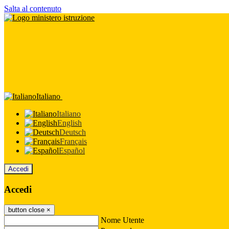
Salta al contenuto
Italiano
Italiano
English
Deutsch
Français
Español
Accedi
Accedi
button close
×
Nome Utente